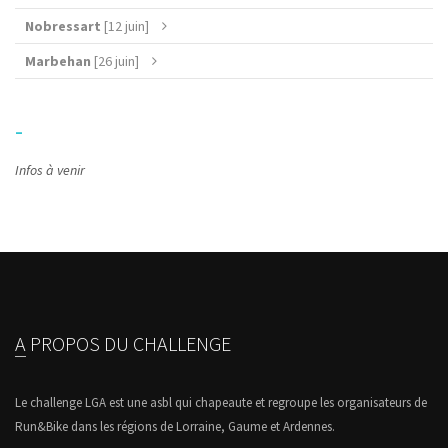
Nobressart
[12 juin]
Marbehan
[26 juin]
-
Infos à venir
A PROPOS DU CHALLENGE
Le challenge LGA est une asbl qui chapeaute et regroupe les organisateurs de
Run&Bike dans les régions de Lorraine, Gaume et Ardennes.