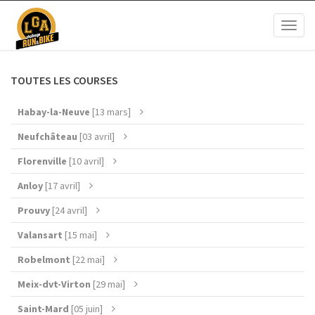
Toggl
naviga
TOUTES LES COURSES
Habay-la-Neuve
[13 mars]
Neufchâteau
[03 avril]
Florenville
[10 avril]
Anloy
[17 avril]
Prouvy
[24 avril]
Valansart
[15 mai]
Robelmont
[22 mai]
Meix-dvt-Virton
[29 mai]
Saint-Mard
[05 juin]