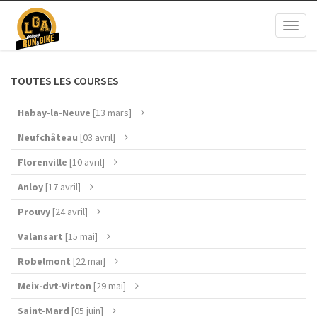
Toggl
naviga
TOUTES LES COURSES
Habay-la-Neuve
[13 mars]
Neufchâteau
[03 avril]
Florenville
[10 avril]
Anloy
[17 avril]
Prouvy
[24 avril]
Valansart
[15 mai]
Robelmont
[22 mai]
Meix-dvt-Virton
[29 mai]
Saint-Mard
[05 juin]