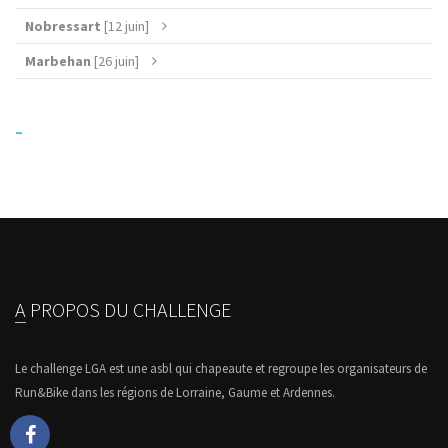
Nobressart
[12 juin]
Marbehan
[26 juin]
-
A PROPOS DU CHALLENGE
Le challenge LGA est une asbl qui chapeaute et regroupe les organisateurs de
Run&Bike dans les régions de Lorraine, Gaume et Ardennes.