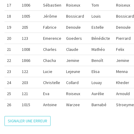
17
1006
Sébastien
Roiseux
Tom
Roiseux
18
1005
Jérôme
Bossicard
Louis
Bossicard
19
205
Fabrice
Denoule
Estelle
Denoule
20
123
Emerence
Goeders
Bénédicte
Pierrard
21
1008
Charles
Claude
Mathéo
Felix
22
1866
Chacha
Jemine
Benoît
Jemine
23
122
Lucie
Lejeune
Elisa
Menna
24
203
Christelle
Collard
Louay
Kheder
25
121
Eva
Roiseux
Aurélie
Arnould
26
1015
Antoine
Warzee
Barnabé
Stroeyme
SIGNALER UNE ERREUR