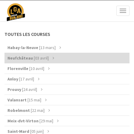
Toggl
naviga
TOUTES LES COURSES
Habay-la-Neuve
[13 mars]
Neufchâteau
[03 avril]
Florenville
[10 avril]
Anloy
[17 avril]
Prouvy
[24 avril]
Valansart
[15 mai]
Robelmont
[22 mai]
Meix-dvt-Virton
[29 mai]
Saint-Mard
[05 juin]