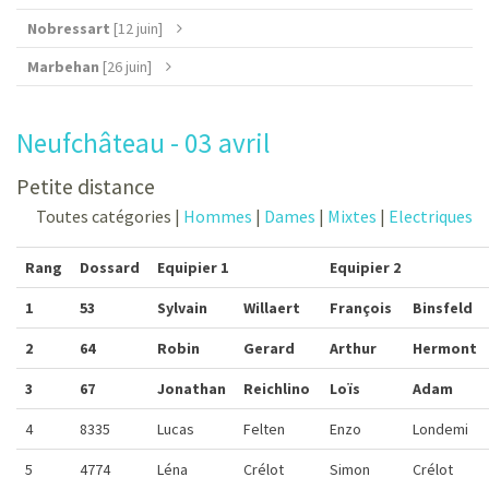
Nobressart
[12 juin]
Marbehan
[26 juin]
Neufchâteau - 03 avril
Petite distance
Toutes catégories |
Hommes
|
Dames
|
Mixtes
|
Electriques
Rang
Dossard
Equipier 1
Equipier 2
1
53
Sylvain
Willaert
François
Binsfeld
2
64
Robin
Gerard
Arthur
Hermont
3
67
Jonathan
Reichlino
Loïs
Adam
4
8335
Lucas
Felten
Enzo
Londemi
5
4774
Léna
Crélot
Simon
Crélot