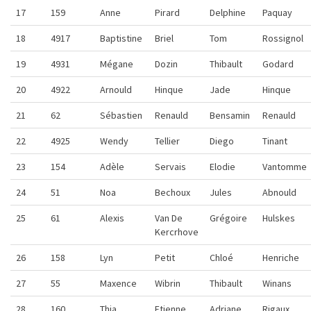
17
159
Anne
Pirard
Delphine
Paquay
18
4917
Baptistine
Briel
Tom
Rossignol
19
4931
Mégane
Dozin
Thibault
Godard
20
4922
Arnould
Hinque
Jade
Hinque
21
62
Sébastien
Renauld
Bensamin
Renauld
22
4925
Wendy
Tellier
Diego
Tinant
23
154
Adèle
Servais
Elodie
Vantomme
24
51
Noa
Bechoux
Jules
Abnould
25
61
Alexis
Van De
Grégoire
Hulskes
Kercrhove
26
158
Lyn
Petit
Chloé
Henriche
27
55
Maxence
Wibrin
Thibault
Winans
28
160
Thia
Etienne
Adriane
Rigaux