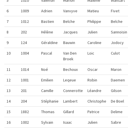
5
1010
Valentin
Marion
Maxime
Wansart
6
1009
Adrien
Vanvyve
Matieu
Fivet
7
1012
Bastien
Belche
Philippe
Belche
8
202
Hélène
Jacques
Julien
Sannoisin
9
124
Géraldine
Bauwin
Caroline
Jodocy
10
1004
Pascal
Van Den
Loic
Culot
Broek
11
1014
Noé
Bechoux
Oscar
Maron
12
1001
Emilien
Leqeue
Robin
Daemen
13
201
Camille
Connerotte
Léandre
Gilson
14
204
Stéphanie
Lambert
Christophe
De Boel
15
1882
Thomas
Gillard
Patrice
Delime
16
1002
Sylvain
Isaac
Julien
Sabre