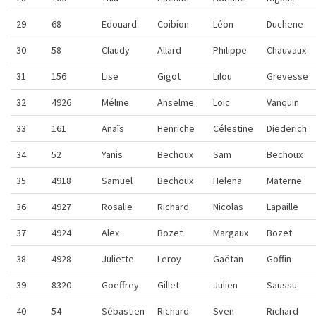
29
68
Edouard
Coibion
Léon
Duchene
30
58
Claudy
Allard
Philippe
Chauvaux
31
156
Lise
Gigot
Lilou
Grevesse
32
4926
Méline
Anselme
Loïc
Vanquin
33
161
Anaïs
Henriche
Célestine
Diederich
34
52
Yanis
Bechoux
Sam
Bechoux
35
4918
Samuel
Bechoux
Helena
Materne
36
4927
Rosalie
Richard
Nicolas
Lapaille
37
4924
Alex
Bozet
Margaux
Bozet
38
4928
Juliette
Leroy
Gaëtan
Goffin
39
8320
Goeffrey
Gillet
Julien
Saussu
40
54
Sébastien
Richard
Sven
Richard