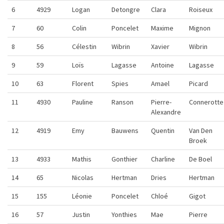
6
4929
Logan
Detongre
Clara
Roiseux
7
60
Colin
Poncelet
Maxime
Mignon
8
56
Célestin
Wibrin
Xavier
Wibrin
9
59
Loïs
Lagasse
Antoine
Lagasse
10
63
Florent
Spies
Amael
Picard
11
4930
Pauline
Ranson
Pierre-
Connerotte
Alexandre
12
4919
Emy
Bauwens
Quentin
Van Den
Broek
13
4933
Mathis
Gonthier
Charline
De Boel
14
65
Nicolas
Hertman
Dries
Hertman
15
155
Léonie
Poncelet
Chloé
Gigot
16
57
Justin
Yonthies
Mae
Pierre