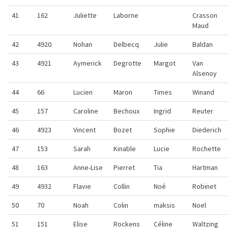
41
162
Juliette
Laborne
Crasson
Maud
42
4920
Nohan
Delbecq
Julie
Baldan
43
4921
Aymerick
Degrotte
Margot
Van
Alsenoy
44
66
Lucien
Maron
Times
Winand
45
157
Caroline
Bechoux
Ingrid
Reuter
46
4923
Vincent
Bozet
Sophie
Diederich
47
153
Sarah
Kinable
Lucie
Rochette
48
163
Anne-Lise
Pierret
Tia
Hartman
49
4932
Flavie
Collin
Noé
Robinet
50
70
Noah
Colin
maksis
Noel
51
151
Elise
Rockens
Céline
Waltzing