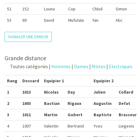
52
152
Louna
Cop
Chloé
Simon
53
69
David
Mufutala
Yan
Abc
SIGNALER UNE ERREUR
Grande distance
Toutes catégories |
Hommes
|
Dames
|
Mixtes
|
Electriques
Rang
Dossard
Equipier 1
Equipier 2
1
1013
Nicolas
Day
Julien
Collard
2
1003
Bastian
Rigaux
Augustin
Defat
3
1011
Martin
Gobert
Baptiste
Brasseur
4
1007
Valentin
Bertrand
Yves
Liegeois